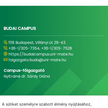
BUDAI CAMPUS
1118 Budapest, Villányi út 29-43.
+36-1/305-7354, +36-1/305-7528
https://budaicampus.uni-mate.hu
foigazgato.buda@uni-mate.hu
Campus-főigazgató
Nyitrainé dr. Sárdy Diána
A sütiket személyre szabott élmény nyújtásához,