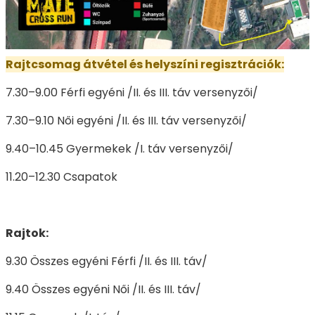
Rajtcsomag átvétel és helyszíni regisztrációk:
7.30–9.00 Férfi egyéni /II. és III. táv versenyzői/
7.30–9.10 Női egyéni /II. és III. táv versenyzői/
9.40–10.45 Gyermekek /I. táv versenyzői/
11.20–12.30 Csapatok
Rajtok:
9.30 Összes egyéni Férfi /II. és III. táv/
9.40 Összes egyéni Női /II. és III. táv/