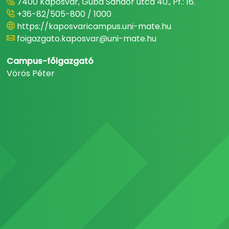
7400 Kaposvár, Guba Sándor utca 40., Pf.: 16.
+36-82/505-800 / 1000
https://kaposvaricampus.uni-mate.hu
foigazgato.kaposvar@uni-mate.hu
Campus-főigazgató
Vörös Péter