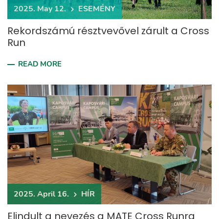
2025. May 12.
ESEMÉNY
Rekordszámú résztvevővel zárult a Cross
Run
READ MORE
2025. April 16.
HÍR
Elindult a nevezés a MATE Cross Runra