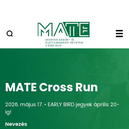
Skip to Main Content
Kapcsolat
Home - MATE Cross R
MAGYAR AGRÁR- ÉS
ÉLETTUDOMÁNYI EGYETEM
CROSS RUN
MATE Cross Run
2026. május 17. • EARLY BIRD jegyek április 20-
ig!
Nevezés